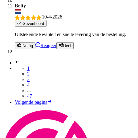
Betty
10-4-2026
Geverifieerd
Uitstekende kwaliteit en snelle levering van de bestelling.
Reageer
Nuttig
Deel
1
2
3
4
...
47
Volgende pagina