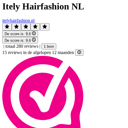
Itely Hairfashion NL
itelyhairfashion.nl
De score is:
9,6
De score is:
9,6
|
totaal 280 reviews
|
1 bron
15 reviews in de afgelopen 12 maanden