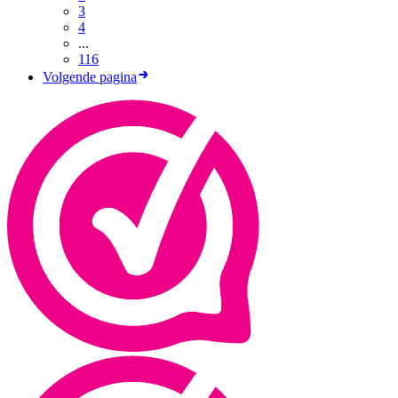
3
4
...
116
Volgende pagina