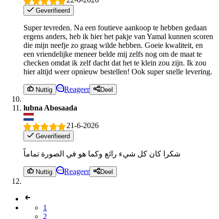
Geverifieerd
Super tevreden. Na een foutieve aankoop te hebben gedaan
ergens anders, heb ik hier het pakje van Yamal kunnen scoren
die mijn neefje zo graag wilde hebben. Goeie kwaliteit, en
een vriendelijke meneer belde mij zelfs nog om de maat te
checken omdat ik zelf dacht dat het te klein zou zijn. Ik zou
hier altijd weer opnieuw bestellen! Ook super snelle levering.
Reageer
Nuttig
Deel
lubna Abosaada
21-6-2026
Geverifieerd
شكرا كان كل شيء رائع وكما هو في الصورة تماماً
Reageer
Nuttig
Deel
1
2