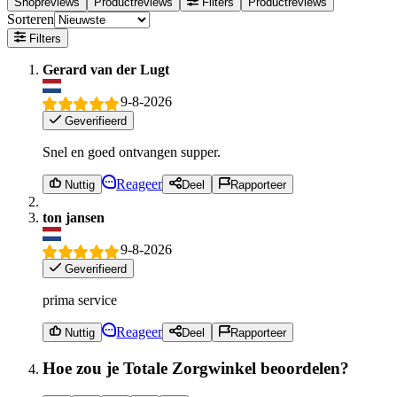
Shopreviews
Productreviews
Filters
Productreviews
Sorteren
Filters
Gerard van der Lugt
9-8-2026
Geverifieerd
Snel en goed ontvangen supper.
Reageer
Nuttig
Deel
Rapporteer
ton jansen
9-8-2026
Geverifieerd
prima service
Reageer
Nuttig
Deel
Rapporteer
Hoe zou je Totale Zorgwinkel beoordelen?