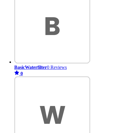
BasicWaterfilter
0 Reviews
0