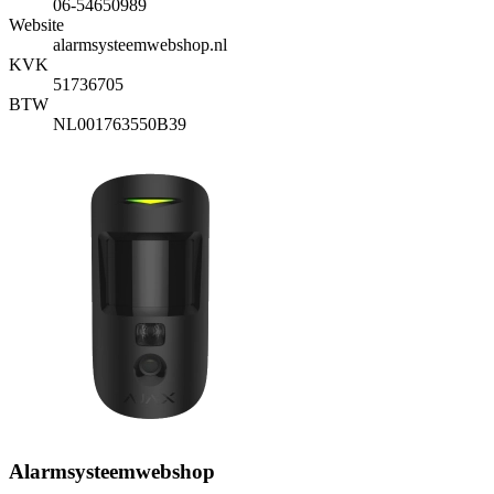
06-54650989
Website
alarmsysteemwebshop.nl
KVK
51736705
BTW
NL001763550B39
Alarmsysteemwebshop