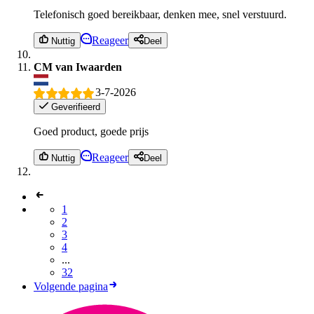
Telefonisch goed bereikbaar, denken mee, snel verstuurd.
Reageer
Nuttig
Deel
CM van Iwaarden
3-7-2026
Geverifieerd
Goed product, goede prijs
Reageer
Nuttig
Deel
1
2
3
4
...
32
Volgende pagina