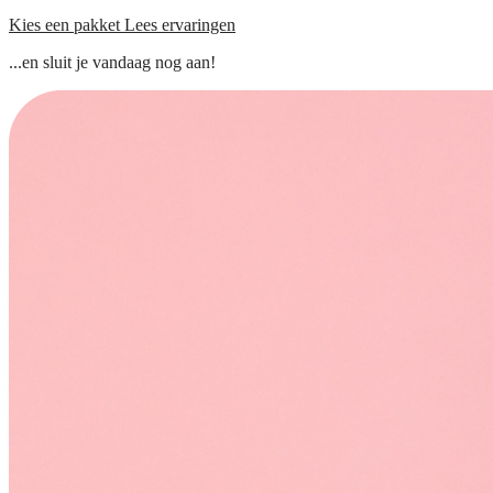
Kies een pakket
Lees ervaringen
...en sluit je vandaag nog aan!