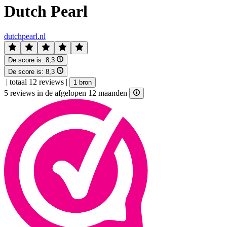
Dutch Pearl
dutchpearl.nl
De score is:
8,3
De score is:
8,3
|
totaal 12 reviews
|
1 bron
5 reviews in de afgelopen 12 maanden