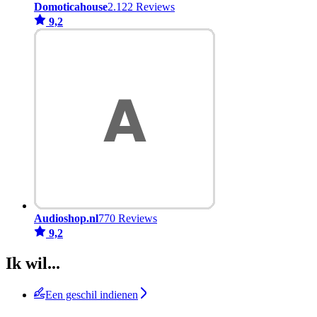
Domoticahouse
2.122 Reviews
9,2
Audioshop.nl
770 Reviews
9,2
Ik wil...
Een geschil indienen