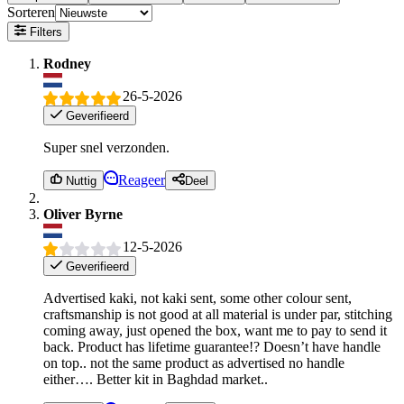
Sorteren
Filters
Rodney
26-5-2026
Geverifieerd
Super snel verzonden.
Reageer
Nuttig
Deel
Oliver Byrne
12-5-2026
Geverifieerd
Advertised kaki, not kaki sent, some other colour sent,
craftsmanship is not good at all material is under par, stitching
coming away, just opened the box, want me to pay to send it
back. Product has lifetime guarantee!? Doesn’t have handle
on top.. not the same product as advertised no handle
either…. Better kit in Baghdad market..