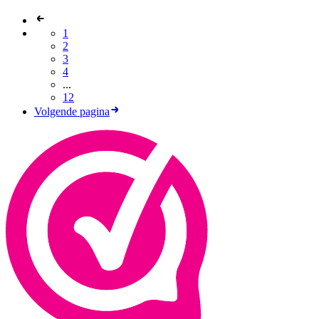
1
2
3
4
...
12
Volgende pagina