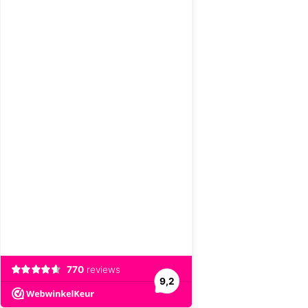
770
reviews
9,2