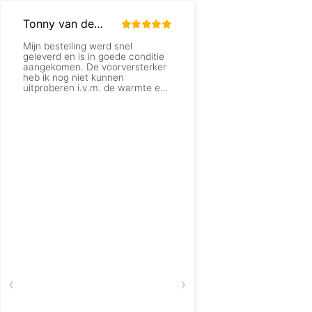
Tonny van der Veer
Georges Godfrin
Mijn bestelling werd snel
Gewedige goede serv
geleverd en is in goede conditie
proficiat ik zal jullie
aangekomen. De voorversterker
promoten.
heb ik nog niet kunnen
uitproberen i.v.m. de warmte en
lichamelijke klachten. Wel heb ik
het even aangezet en het ziet er
wel professioneel uit! Of dat
werkelijk zo is zal z.s.m. blijken!
Ik ben redelijk positief over de
website en bedrijf!
‹
›