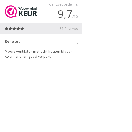
klantbeoordeling
9,7
/10
57 Reviews
Renate
:
Jer
:
Mooie ventilator met echt houten bladen.
Helemaal zoals het hoort. Top se
Kwam snel en goed verpakt.
goed product en snelle levering