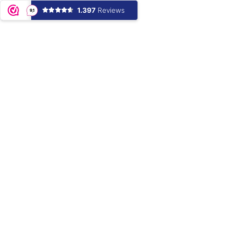
1.397
Reviews
9,1