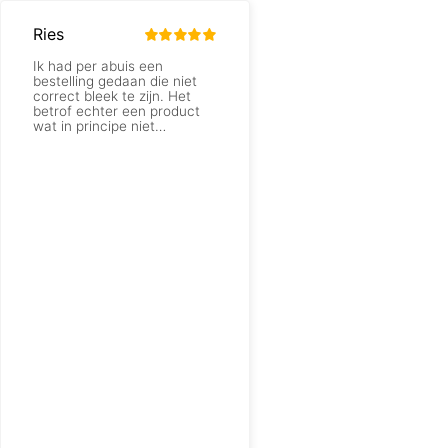
Ries
Rudi Beld
Ik had per abuis een
Goede kwaliteit trap, goe
bestelling gedaan die niet
communicatie met de
correct bleek te zijn. Het
transporteur, trap was go
betrof echter een product
verpakt in een palletkist
wat in principe niet
geretourneerd kon worden.
Samen met
prijzentrappen.nl zijn we
echter tot een oplossing
gekomen, waarbij ik toch
mijn geld terug kon krijgen
en een andere klant met
mijn product geholpen kon
worden. Een excellente
service. Hartelijk dank.