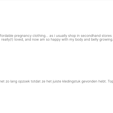
fordable pregnancy clothing... as i usually shop in secondhand stores
s i really(!) loved, and now am so happy with my body and belly growin
et zo lang opzoek totdat ze het juiste kledingstuk gevonden hebt. Top 