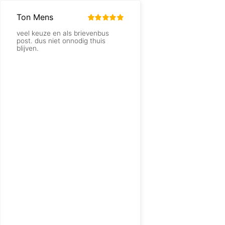
Ton Mens
Theo Molleman
veel keuze en als brievenbus
Echt geweldige servi
post. dus niet onnodig thuis
nog vaker
blijven.