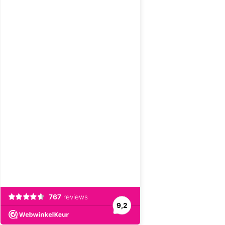
767
reviews
9,2