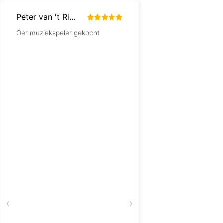
Peter van 't Riet
Rob Nieuwenhuis
Oer muziekspeler gekocht
Mijn tante is enorm bl
mooie en handige (e
bedienen) radio!
‹
›