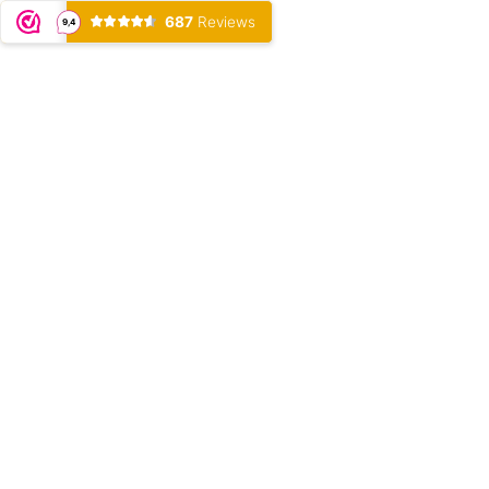
687
Reviews
9,4