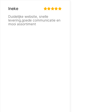
Ineke
Joke van Duijvenode
Duidelijke website, snelle
Snelle levering en go
levering,goede communicatie en
mooi assortiment