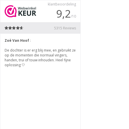
klantbeoordeling
9,2
/10
5315 Reviews
Zoë Van Hoof
:
DunjaTamara Braamhaar
:
De dochter is er erg blij mee, en gebruikt ze
Snel geleverd, prima product
op de momenten die normaal vingers,
handen, trui of touw inhouden. Heel fijne
oplossing 🤍