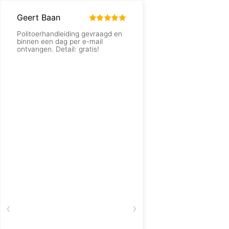
Geert Baan
kees van zomeren
Politoerhandleiding gevraagd en
Mooi spul bij
binnen een dag per e-mail
Gitaarbouwwinkel.nl!
ontvangen. Detail: gratis!
dots in 3mm zijn niet
te krijgen, maar hier
een nette prijs.*****
‹
›