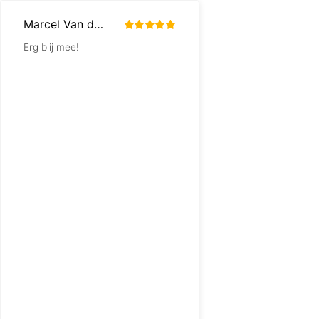
Marcel Van der Bijl
RUDI PETERS
Erg blij mee!
Excellente service