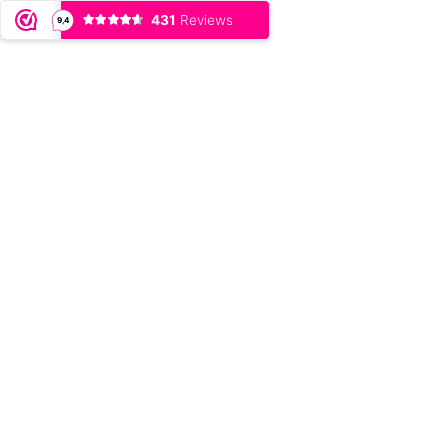
431
Reviews
9,4