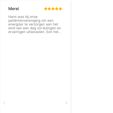
Merel
Gemeente Den Helder, Marleen de Boer
Hans was bij onze
Wij hebben Hans ge
patiëntenvereniging om een
onze eerste werkdag 
energizer te verzorgen aan het
nieuwe Stadhuis van 
eind van een dag vol lezingen en
extra energie te geve
ervaringen uitwisselen. Een hele
leuke, mooie en verb
fijne afsluiter van een volle dag,
opening van de dag 
waardoor iedereen met een
alle medewerkers.
grote lach op het gezicht de zaal
verliet. Dank!
. Dank je wel Hans, s
‹
›