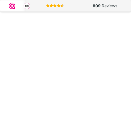
809
Reviews
8,6