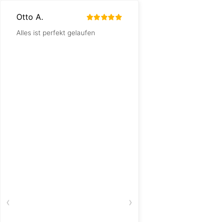
Otto A.
rien van dijk
Alles ist perfekt gelaufen
5 sterren zegt genoe
‹
›