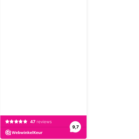
47
reviews
9,7