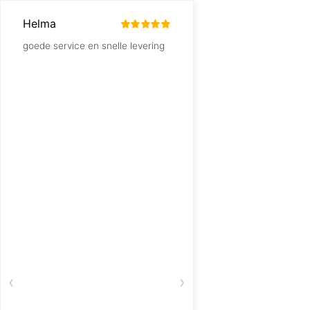
Helma
Werner Welkenhuysen
goede service en snelle levering
Wij bestellen hier al j
altijd geweldig goed e
geholpen.
‹
›