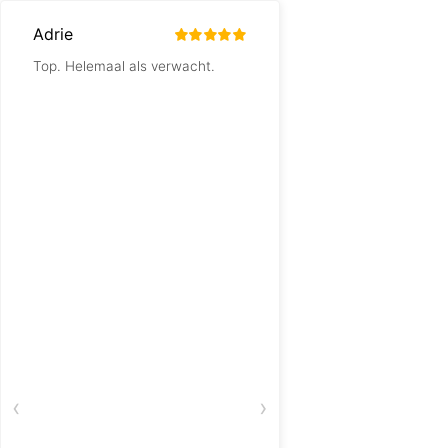
Adrie
Douwe Koop
Top. Helemaal als verwacht.
Product werd snel e
verpakt verzonden. 
geschenkdoos en mij
van 8 was helemaal 
indruk en superblij!
‹
›