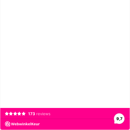
173
reviews
9,7