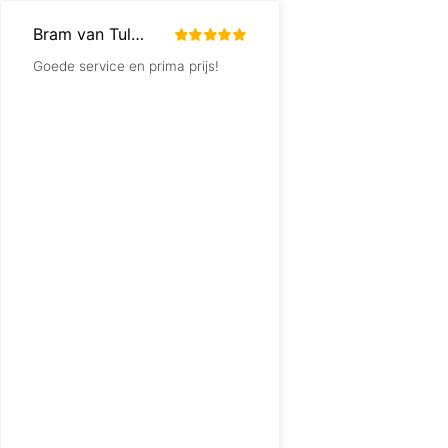
Bram van Tulder
Ruud
Goede service en prima prijs!
Bijzonder blij met zo'
lampenwinkel "om de 
Castricum. Veel keuz
wel supermooi en so
prijzig) maar geweldi
kwaliteitsproducten.
lamp laten bevestige
eettafel. Zeer vakku
en niets is teveel! Ma
afspraken te maken 
montage, klant is ech
Superblij mee dus. A
dus, en dank voor de 