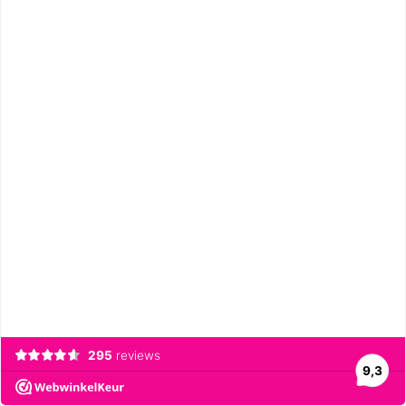
295
reviews
9,3