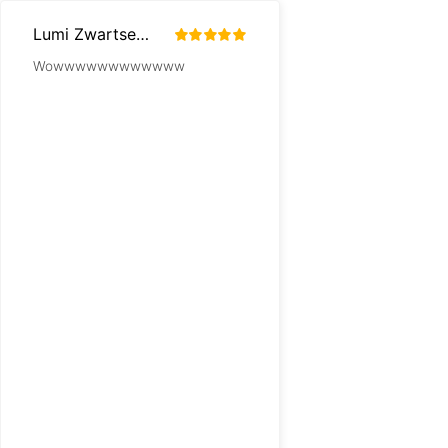
Lumi Zwartsenburg
MbDG
Wowwwwwwwwwwww
Ik heb een knuffel kon
nergens kon ik die vi
ik op deze site terec
gekomen.
Binnen een dag ware
producten binnen, ee
goede levering.
Zeker de moeite waa
te bestellen!