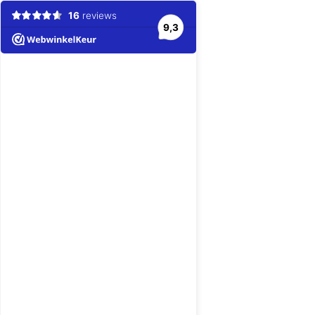
16
reviews
9,3