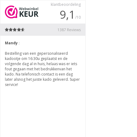
klantbeoordeling
9,1
/10
1387 Reviews
Mandy
:
Bas
:
Bestelling van een gepersonaliseerd
Leuk om een op naam gemaakte 
kadootje om 16:30u geplaatst en de
bestellen.
volgende dag al in huis, helaas was er iets
En verbazingwekkend hoe snel d
fout gegaan met het bedrukkenvan het
gemaakt en verzonden. Dezelfd
kado. Na telefonisch contact is een dag
Super.
later alsnog het juiste kado geleverd. Super
service!