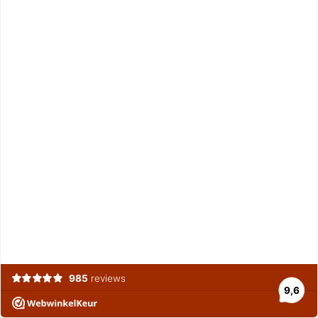
985
reviews
9,6