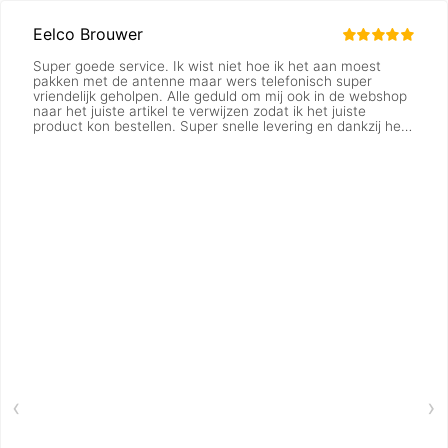
Eelco Brouwer
Super goede service. Ik wist niet hoe ik het aan moest
pakken met de antenne maar wers telefonisch super
vriendelijk geholpen. Alle geduld om mij ook in de webshop
naar het juiste artikel te verwijzen zodat ik het juiste
product kon bestellen. Super snelle levering en dankzij het
advies heb ik mega veel meer bereik met mn voerboot.
Dank voor de echte menselijke service
‹
›