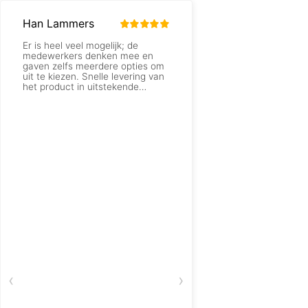
Han Lammers
Connie Van westreenen-kers
Er is heel veel mogelijk; de
Mijn bestelling verk
medewerkers denken mee en
direct gebeld .gelijk
gaven zelfs meerdere opties om
en een andere bestel
uit te kiezen. Snelle levering van
moeten mailen voor h
het product in uitstekende
storten van het bedr
kwaliteit. En dat voor een uiterst
wel sneller .rest perfe
schappelijke prijs in vergelijking
met andere aanbieders.
‹
›