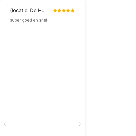
(locatie: De Hoek - Rondweg 2) Jeanet Timmermans
Pascale delannoye
super goed en snel
Snelle levering. Is vo
nieuwe groothandel 
ontgoocheld niet. Da
‹
›