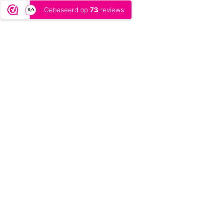
Gebaseerd op
73
reviews
9,9