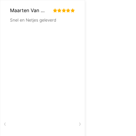
Maarten Van der Meer
Koos van Helden
Snel en Netjes geleverd
Snelle levering van he
artikel.
‹
›