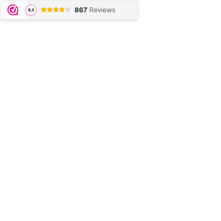
867
Reviews
8,3