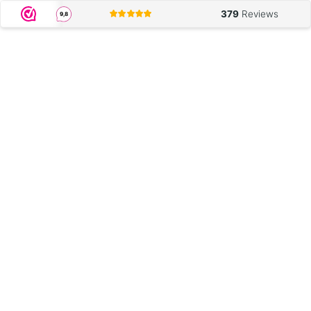
379
Reviews
9,8