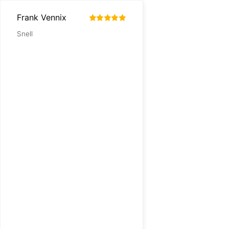
Frank Vennix
A Hoek
Snell
Prima site, goede pri
snelle levering. Kwalit
prima mijn dochter h
ook al een tijdje zond
problemen.