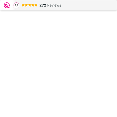
272
Reviews
9,8