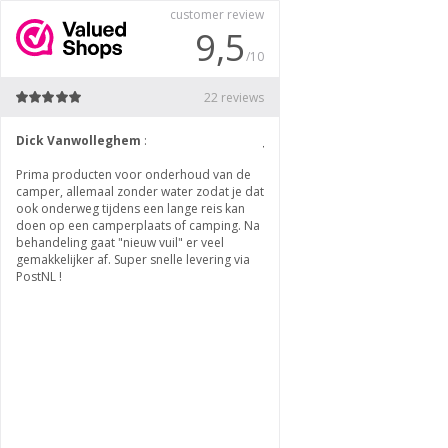
customer review
9,5
/10
22 reviews
Dick Vanwolleghem
:
Jan Venekamp
:
el
Prima producten voor onderhoud van de
Erg fijn product om te gebruiken
camper, allemaal zonder water zodat je dat
levering
ook onderweg tijdens een lange reis kan
doen op een camperplaats of camping. Na
behandeling gaat "nieuw vuil" er veel
gemakkelijker af. Super snelle levering via
PostNL !