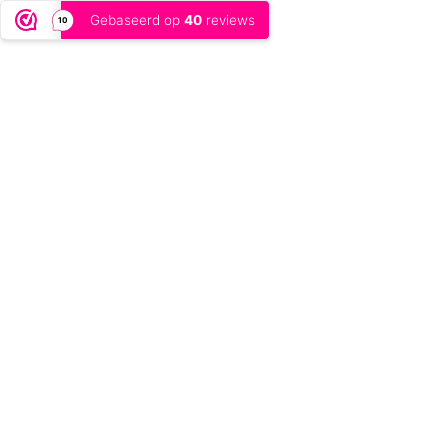
Gebaseerd op
40
reviews
10