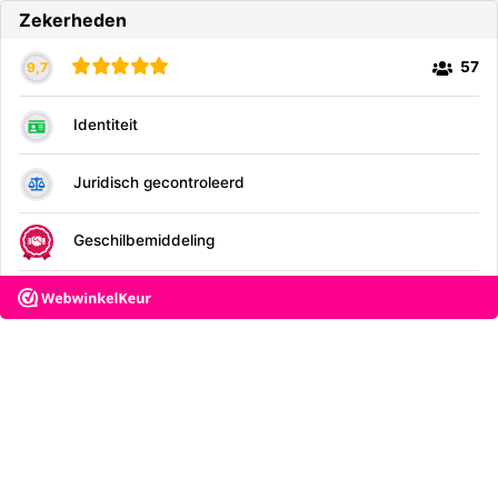
Zekerheden
57
9,7
Identiteit
Juridisch gecontroleerd
Geschilbemiddeling
Veilig browsen