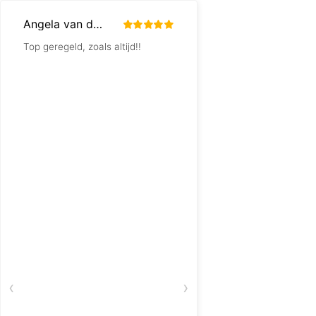
Angela van der Sande
K Schuit
Top geregeld, zoals altijd!!
Prima apparatuur en
gebruiksvriendelijk, r
aan!
‹
›