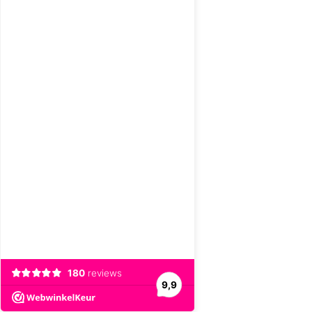
180
reviews
9,9