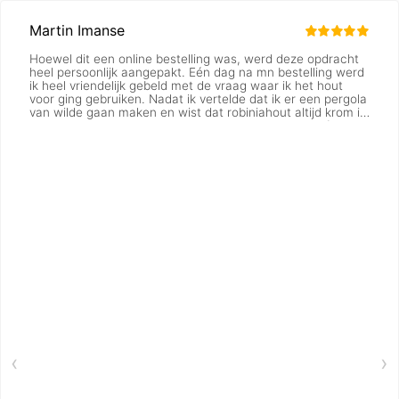
Martin Imanse
Hoewel dit een online bestelling was, werd deze opdracht
heel persoonlijk aangepakt. Eén dag na mn bestelling werd
ik heel vriendelijk gebeld met de vraag waar ik het hout
voor ging gebruiken. Nadat ik vertelde dat ik er een pergola
van wilde gaan maken en wist dat robiniahout altijd krom is,
was het antwoord dat hij de expeditie ging vragen of ze
toch niet al te kromme palen wilde versturen. Heel fijn dat
er mee gedacht werd met mijn project. Een paar dagen
later werd er weer gebeld dat de bestelling verzonden was
en het de volgende dag geleverd zou worden. En dat was
ook zo. Dankjewel. 👍🏻
‹
›