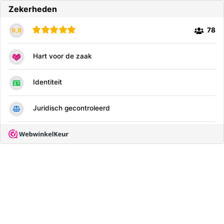
Zekerheden
78
9,8
Hart voor de zaak
Identiteit
Juridisch gecontroleerd
Geschilbemiddeling
Veilig browsen