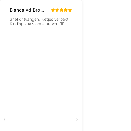
Bianca vd Broek
Rianne Remmers
Snel ontvangen. Netjes verpakt.
Bestelling plaatsen g
Kleding zoals omschreven 👍🏻
gemakkelijk, na twee
(werk)dagen ontvang
in gepakt met een pe
kaart, erg leuk!
‹
›