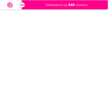
Gebaseerd op
846
reviews
8,3